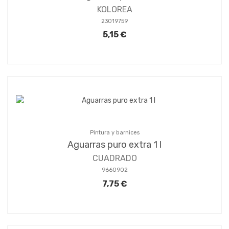
KOLOREA
23019759
5,15 €
Pintura y barnices
Aguarras puro extra 1 l
CUADRADO
9660902
7,75 €