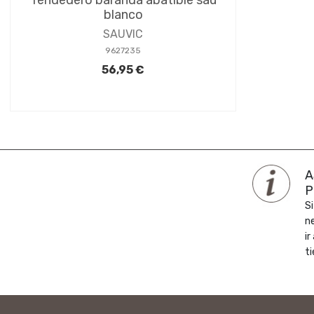
blanco
SAUVIC
9627235
56,95 €
A
P
Si
n
ir
ti