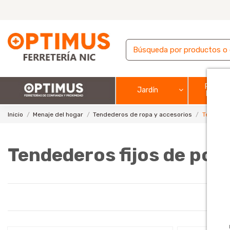
Pintura
Jardín
barnic
Inicio
Menaje del hogar
Tendederos de ropa y accesorios
Tendedero
Tendederos fijos de pol