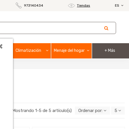
973140434
Tiendas
ES
×
Climatización
Menaje del hogar
+ Más
Mostrando 1-5 de 5 artículo(s)
Ordenar por:
5
o