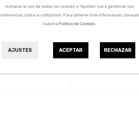
rechazar el uso de todas las cookies o “Ajustes” para gestionar sus
preferencias sobre su utilización. Para obtener más información, consult
nuestra
Política de Cookies
.
Menaje del hogar
Menaje del hogar
dero pared 8 poleas
Tendedero baranda a
astificado blanco
blanco
AJUSTES
ACEPTAR
RECHAZAR
SAUVIC
SAUVIC
9680784
9635252
45,60 €
50,30 €