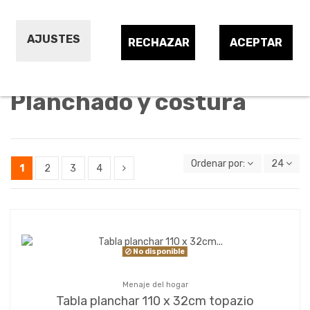
Costura y confección
Fundas para tabla de planchar
AJUSTES
RECHAZAR
ACEPTAR
Tablas de planchado
Planchado y costura
Ordenar por:
24
1
2
3
4
No disponible
Menaje del hogar
Tabla planchar 110 x 32cm topazio