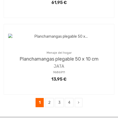
61,95 €
Menaje del hogar
Planchamangas plegable 50 x 10 cm
JATA
9686911
13,95 €
1
2
3
4